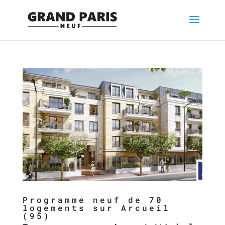
Programme neuf de 70
logements sur Arcueil
(95)