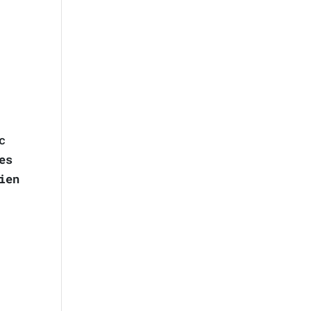
c
es
ien